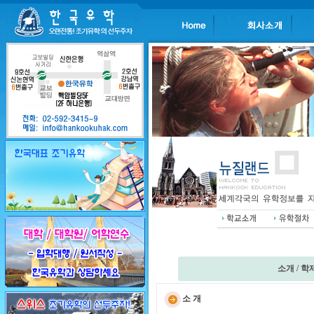
소개
/
학
소 개