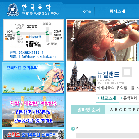
A
B
C
D
E
F
Z