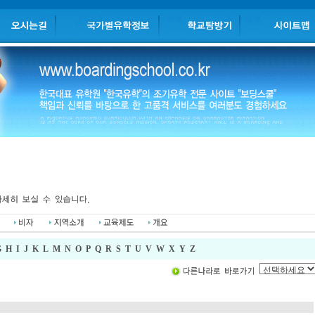
G
H
I
J
K
L
M
N
O
P
Q
R
S
T
U
V
W
X
Y
Z